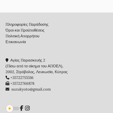
Footer
Πληροφορίες Παράδοσης
Όροι και Προϋποθέσεις
Πολιτική Απορρήτου
Επικοινωνία
Αγίας Παρασκευής 2
(Πίσω από το οίκημα του ΑΠΟΕΛ),
2002, Στρόβολος, Λευκωσία, Κύπρος
+35722755516
+35722766878
suzukyoto@gmail.com