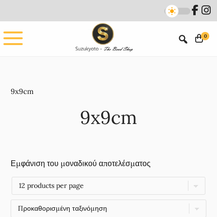
Skip
Skip
to
to
main
footer
0
content
9x9cm
9x9cm
Εμφάνιση του μοναδικού αποτελέσματος