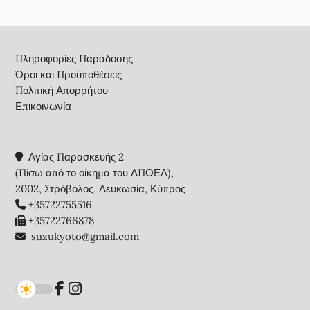
Footer
Πληροφορίες Παράδοσης
Όροι και Προϋποθέσεις
Πολιτική Απορρήτου
Επικοινωνία
Αγίας Παρασκευής 2
(Πίσω από το οίκημα του ΑΠΟΕΛ),
2002, Στρόβολος, Λευκωσία, Κύπρος
+35722755516
+35722766878
suzukyoto@gmail.com