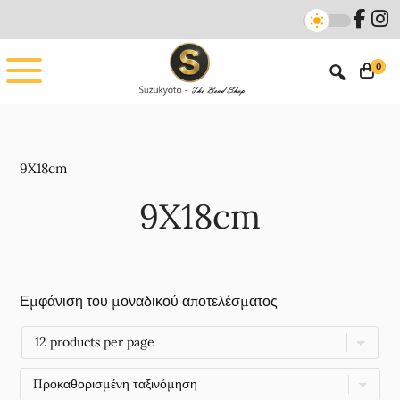
Skip
Skip
to
to
main
footer
0
content
9X18cm
9X18cm
Εμφάνιση του μοναδικού αποτελέσματος