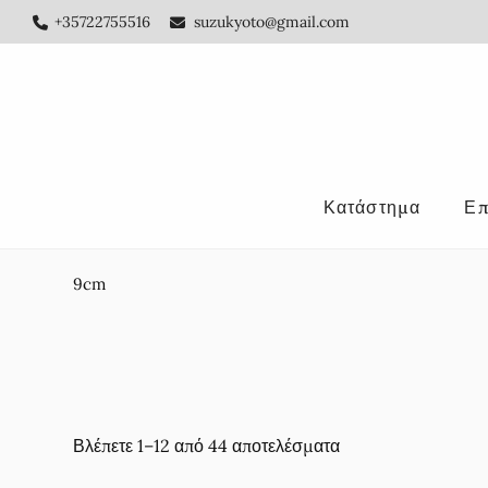
Skip
Skip
+35722755516
suzukyoto@gmail.com
to
to
main
footer
content
Κατάστημα
Επ
9cm
Βλέπετε 1–12 από 44 αποτελέσματα