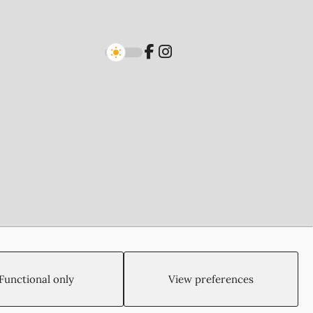
Created by:
Blue Cloud Net
Functional only
View preferences