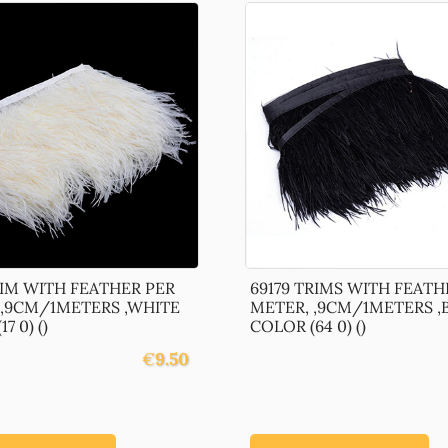
RIM WITH FEATHER PER
69179 TRIMS WITH FEATH
 ,9CM/1METERS ,WHITE
METER, ,9CM/1METERS ,
7 0) ()
COLOR (64 0) ()
€
9.50