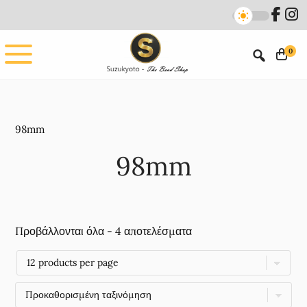
Skip
Skip
to
to
main
footer
0
content
98mm
98mm
Προβάλλονται όλα - 4 αποτελέσματα