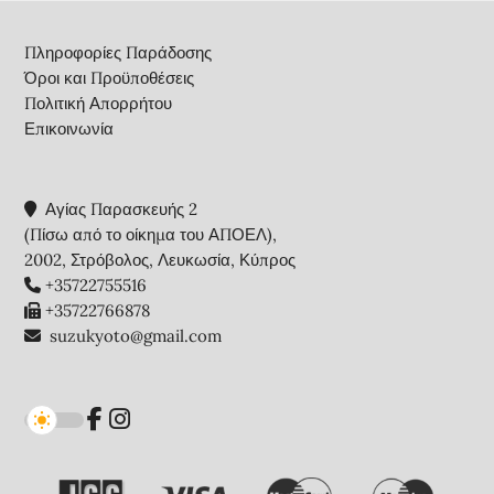
Footer
Πληροφορίες Παράδοσης
Όροι και Προϋποθέσεις
Πολιτική Απορρήτου
Επικοινωνία
Αγίας Παρασκευής 2
(Πίσω από το οίκημα του ΑΠΟΕΛ),
2002, Στρόβολος, Λευκωσία, Κύπρος
+35722755516
+35722766878
suzukyoto@gmail.com