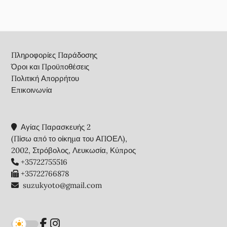
Footer
Πληροφορίες Παράδοσης
Όροι και Προϋποθέσεις
Πολιτική Απορρήτου
Επικοινωνία
Αγίας Παρασκευής 2
(Πίσω από το οίκημα του ΑΠΟΕΛ),
2002, Στρόβολος, Λευκωσία, Κύπρος
+35722755516
+35722766878
suzukyoto@gmail.com