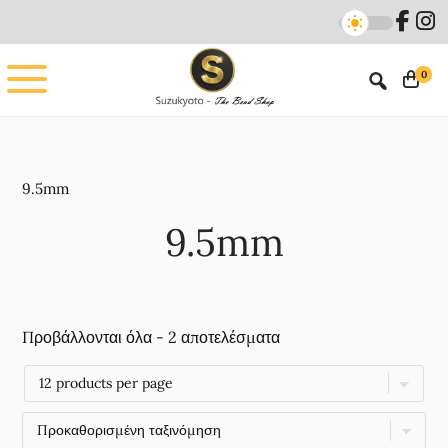
Skip
Skip
to
to
main
footer
0
content
9.5mm
9.5mm
Προβάλλονται όλα - 2 αποτελέσματα