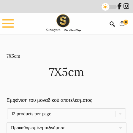
Skip
Skip
to
to
main
footer
0
content
7X5cm
7X5cm
Εμφάνιση του μοναδικού αποτελέσματος