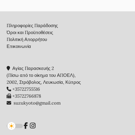
Footer
Πληροφορίες Παράδοσης
Όροι και Προϋποθέσεις
Πολιτική Απορρήτου
Επικοινωνία
Αγίας Παρασκευής 2
(Πίσω από το οίκημα του ΑΠΟΕΛ),
2002, Στρόβολος, Λευκωσία, Κύπρος
+35722755516
+35722766878
suzukyoto@gmail.com