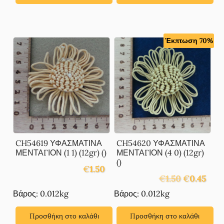
Έκπτωση 70%
CH54619 ΥΦΑΣΜΑΤΙΝΑ
CH54620 ΥΦΑΣΜΑΤΙΝΑ
ΜΕΝΤΑΓΙΟΝ (1 1) (12gr) ()
ΜΕΝΤΑΓΙΟΝ (4 0) (12gr)
()
€
1.50
Original
Η
€
1.50
€
0.45
price
τρέχ
Βάρος: 0.012kg
Βάρος: 0.012kg
was:
τιμή
€1.50.
είναι:
Προσθήκη στο καλάθι
Προσθήκη στο καλάθι
€0.45