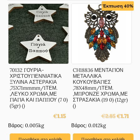
Έκπτωση 40%
70132 ΓΟΥΡΙΑ-
CH18836 ΜΕΝΤΑΓΙΟΝ
ΧΡΙΣΤΟΥΓΙΕΝΝΙΑΤΙΚΑ
ΜΕΤΑΛΛΙΚΑ
ΞΥΛΙΝΑ ΑΣΤΕΡΑΚΙΑ
ΚΟΥΚΟΥΒΑΓΙΕΣ
,75X71mmmm/1ΤΕΜ.
,78X48mm/1ΤΕΜ.
,ΛΕΥΚΟ ΧΡΩΜΑ,ΜΕ
,ΜΠΡΟΝΖΕ ΧΡΩΜΑ,ΜΕ
ΓΙΑΓΙΑ ΚΑΙ ΠΑΠΠΟΥ (7 0)
ΣΤΡΑΣΑΚΙΑ (19 0) (12gr)
(5gr) ()
()
Original
Η
€
1.15
€
2.85
€
1.71
price
τρέχ
Βάρος: 0.005kg
Βάρος: 0.012kg
was:
τιμή
€2.85.
είναι:
Προσθήκη στο καλάθι
Προσθήκη στο καλάθι