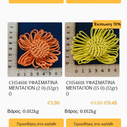
Έκπτωση 70%
CH54616 ΥΦΑΣΜΑΤΙΝΑ
CH54618 ΥΦΑΣΜΑΤΙΝΑ
ΜΕΝΤΑΓΙΟΝ (2 0) (12gr)
ΜΕΝΤΑΓΙΟΝ (15 0) (12gr)
()
()
Original
Η
€
1.50
€
1.50
€
0.45
price
τρέχ
Βάρος: 0.012kg
Βάρος: 0.012kg
was:
τιμή
€1.50.
είναι:
Προσθήκη στο καλάθι
Προσθήκη στο καλάθι
€0.45