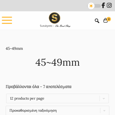
Skip
Skip
to
to
main
footer
0
content
45~49mm
45~49mm
Προβάλλονται όλα - 7 αποτελέσματα