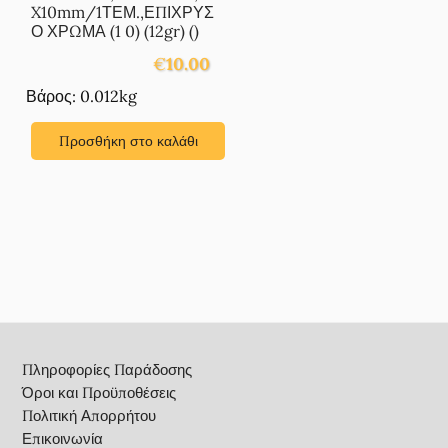
X10mm/1ΤΕΜ.,ΕΠΙΧΡΥΣ
Ο ΧΡΩΜΑ (1 0) (12gr) ()
€
10.00
Βάρος: 0.012kg
Προσθήκη στο καλάθι
Footer
Πληροφορίες Παράδοσης
Όροι και Προϋποθέσεις
Πολιτική Απορρήτου
Επικοινωνία