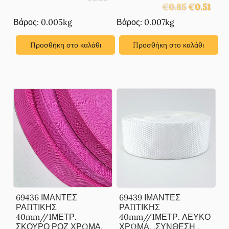
Original
Η
€
0.85
€
0.51
price
τρέχ
Βάρος: 0.005kg
Βάρος: 0.007kg
was:
τιμή
€0.85.
είναι:
Προσθήκη στο καλάθι
Προσθήκη στο καλάθι
€0.51.
69436 ΙΜΑΝΤΕΣ
69439 ΙΜΑΝΤΕΣ
ΡΑΠΤΙΚΗΣ
ΡΑΠΤΙΚΗΣ
40mm//1ΜΕΤΡ.
40mm//1ΜΕΤΡ. ΛΕΥΚΟ
ΣΚΟΥΡΟ ΡΟΖ ΧΡΩΜΑ,
ΧΡΩΜΑ, ,ΣΥΝΘΕΣΗ ,