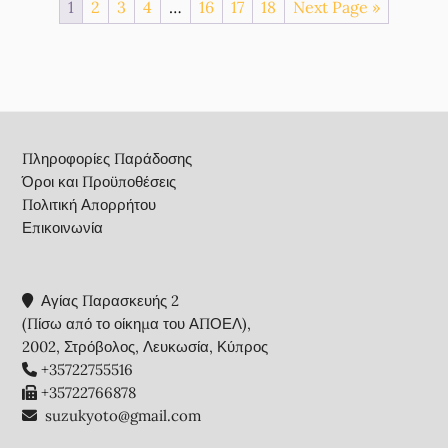
1
2
3
4
…
16
17
18
Next Page »
Footer
Πληροφορίες Παράδοσης
Όροι και Προϋποθέσεις
Πολιτική Απορρήτου
Επικοινωνία
Αγίας Παρασκευής 2
(Πίσω από το οίκημα του ΑΠΟΕΛ),
2002, Στρόβολος, Λευκωσία, Κύπρος
+35722755516
+35722766878
suzukyoto@gmail.com