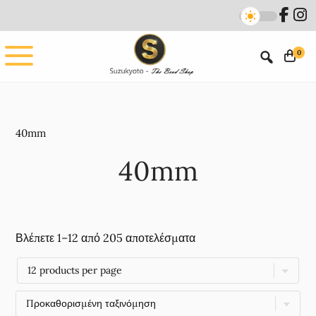
Skip
Skip
to
to
main
footer
0
content
40mm
40mm
Βλέπετε 1–12 από 205 αποτελέσματα