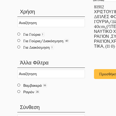
81912
Χρήση
ΧΡΙΣΤΟΥΓΙ
ΔΙΠΛΕΣ ΦΟ
ΓΟΥΡΙΑ/Δ
40cm//1Τ
ΝΑΥΤΙΚΟ 
Για Γούρια
1
ΡΑΓΙΟΝ ,
Για Γούρια/Διακόσμηση
ΡΑΙΓΙΟΝ,Χ
40
ΤΙΚΑ, (11 0) 
Για Διακόσμηση
1
Άλλα Φίλτρα
Προσθήκη
Βαμβακερά
16
Ραγιόν
26
Σύνθεση