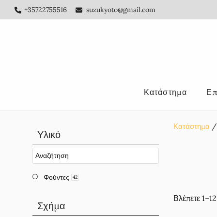
Skip
Skip
Skip
+35722755516
suzukyoto@gmail.com
to
to
to
main
primary
footer
content
sidebar
Κατάστημα
Επ
Κατάστημα
Αρχική
Υλικό
Πλευρική
Στήλη
Φούντες
42
Βλέπετε 1–1
Σχήμα