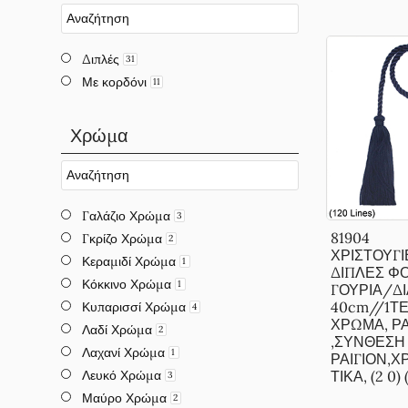
Διπλές
31
Με κορδόνι
11
Χρώμα
Γαλάζιο Χρώμα
3
81904
Γκρίζο Χρώμα
2
ΧΡΙΣΤΟΥΓΙ
Κεραμιδί Χρώμα
1
ΔΙΠΛΕΣ ΦΟ
Κόκκινο Χρώμα
1
ΓΟΥΡΙΑ/Δ
40cm//1Τ
Κυπαρισσί Χρώμα
4
ΧΡΩΜΑ, Ρ
Λαδί Χρώμα
2
,ΣΥΝΘΕΣΗ
Λαχανί Χρώμα
1
ΡΑΙΓΙΟΝ,Χ
Λευκό Χρώμα
ΤΙΚΑ, (2 0) (
3
Μαύρο Χρώμα
2