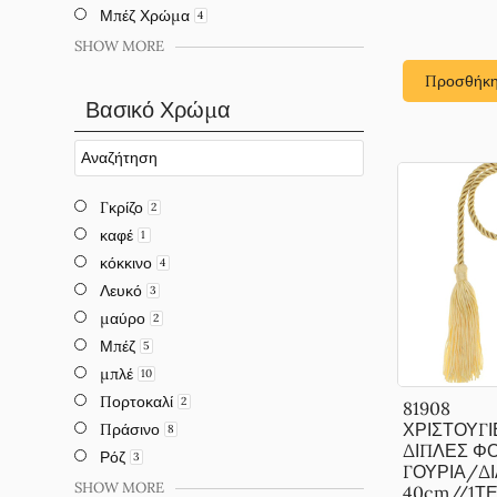
Μπέζ Χρώμα
4
SHOW MORE
Προσθήκη
Βασικό Χρώμα
Γκρίζο
2
καφέ
1
κόκκινο
4
Λευκό
3
μαύρο
2
Μπέζ
5
μπλέ
10
Πορτοκαλί
2
81908
ΧΡΙΣΤΟΥΓΙ
Πράσινο
8
ΔΙΠΛΕΣ ΦΟ
Ρόζ
3
ΓΟΥΡΙΑ/Δ
SHOW MORE
40cm//1Τ