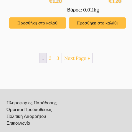
€
1.20
€
1.20
Βάρος: 0.011kg
Προσθήκη στο καλάθι
Προσθήκη στο καλάθι
1
2
3
Next Page »
Footer
Πληροφορίες Παράδοσης
Όροι και Προϋποθέσεις
Πολιτική Απορρήτου
Επικοινωνία