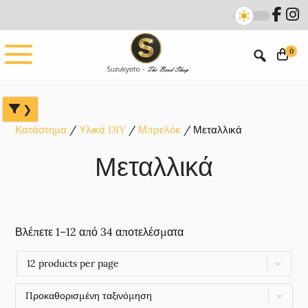
Skip
Skip
Skip
to
to
to
main
primary
footer
0
content
sidebar
Κατάστημα
Υλικά DIY
Μπρελόκ
Μεταλλικά
Μεταλλικά
Βλέπετε 1–12 από 34 αποτελέσματα