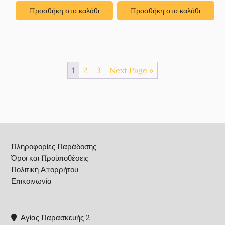
Προσθήκη στο καλάθι
Προσθήκη στο καλάθι
1
2
3
Next Page »
Footer
Πληροφορίες Παράδοσης
Όροι και Προϋποθέσεις
Πολιτική Απορρήτου
Επικοινωνία
Αγίας Παρασκευής 2