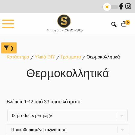
Skip
Skip
Skip
to
to
to
main
primary
footer
0
content
sidebar
Κατάστημα
Υλικά DIY
Γράμματα
Θερμοκολλητικά
Θερμοκολλητικά
Βλέπετε 1–12 από 33 αποτελέσματα