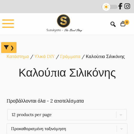
Skip
Skip
Skip
to
to
to
main
primary
footer
0
content
sidebar
Κατάστημα
Υλικά DIY
Γράμματα
Καλούπια Σιλικόνης
Καλούπια Σιλικόνης
Προβάλλονται όλα - 2 αποτελέσματα