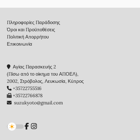
Footer
Πληροφορίες Παράδοσης
Όροι και Προϋποθέσεις
Πολιτική Απορρήτου
Επικοινωνία
Αγίας Παρασκευής 2
(Πίσω από το οίκημα του ΑΠΟΕΛ),
2002, Στρόβολος, Λευκωσία, Κύπρος
+35722755516
+35722766878
suzukyoto@gmail.com