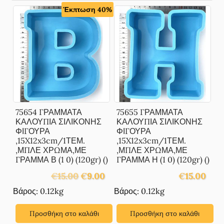
Έκπτωση 40%
75654 ΓΡΑΜΜΑΤΑ
75655 ΓΡΑΜΜΑΤΑ
ΚΑΛΟΥΠΙΑ ΣΙΛΙΚΟΝΗΣ
ΚΑΛΟΥΠΙΑ ΣΙΛΙΚΟΝΗΣ
ΦΙΓΟΥΡΑ
ΦΙΓΟΥΡΑ
,15X12x3cm/1ΤΕΜ.
,15X12x3cm/1ΤΕΜ.
,ΜΠΛΕ ΧΡΩΜΑ,ΜΕ
,ΜΠΛΕ ΧΡΩΜΑ,ΜΕ
ΓΡΑΜΜΑ Β (1 0) (120gr) ()
ΓΡΑΜΜΑ Η (1 0) (120gr) ()
Original
Η
€
15.00
€
9.00
€
15.00
price
τρέχουσα
Βάρος: 0.12kg
Βάρος: 0.12kg
was:
τιμή
€15.00.
είναι:
Προσθήκη στο καλάθι
Προσθήκη στο καλάθι
€9.00.