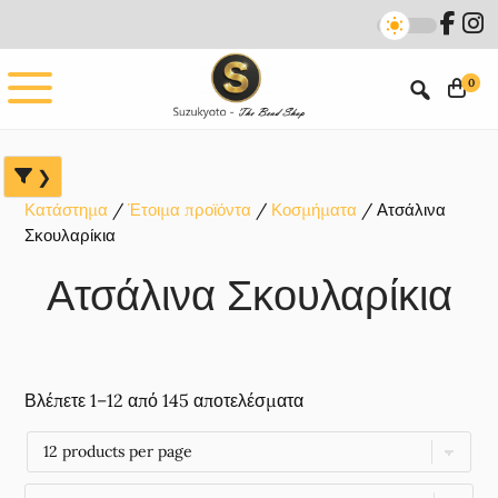
Skip
Skip
Skip
to
to
to
main
primary
footer
0
content
sidebar
Κατάστημα
Έτοιμα προϊόντα
Κοσμήματα
Ατσάλινα
Σκουλαρίκια
Ατσάλινα Σκουλαρίκια
Βλέπετε 1–12 από 145 αποτελέσματα