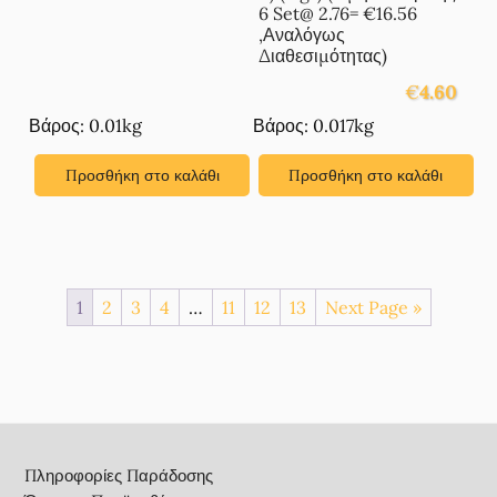
6 Set@ 2.76= €16.56
,Αναλόγως
Διαθεσιμότητας)
€
4.60
Βάρος: 0.01kg
Βάρος: 0.017kg
Προσθήκη στο καλάθι
Προσθήκη στο καλάθι
1
2
3
4
…
11
12
13
Next Page »
Footer
Πληροφορίες Παράδοσης