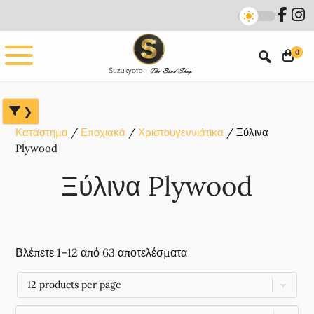
Skip
Skip
Skip
to
to
to
main
primary
footer
0
content
sidebar
Κατάστημα
Εποχιακά
Χριστουγεννιάτικα
Ξύλινα
Plywood
Ξύλινα Plywood
Βλέπετε 1–12 από 63 αποτελέσματα