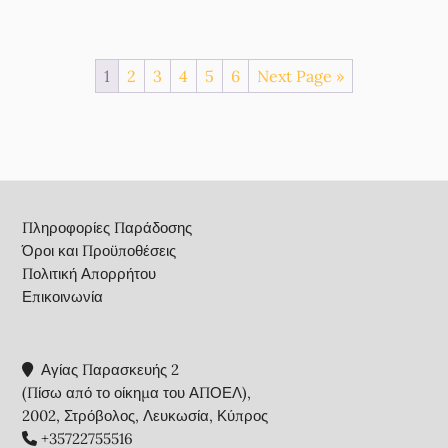
1
2
3
4
5
6
Next Page »
Footer
Πληροφορίες Παράδοσης
Όροι και Προϋποθέσεις
Πολιτική Απορρήτου
Επικοινωνία
Αγίας Παρασκευής 2
(Πίσω από το οίκημα του ΑΠΟΕΛ),
2002, Στρόβολος, Λευκωσία, Κύπρος
+35722755516