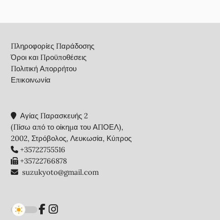
Footer
Πληροφορίες Παράδοσης
Όροι και Προϋποθέσεις
Πολιτική Απορρήτου
Επικοινωνία
Αγίας Παρασκευής 2
(Πίσω από το οίκημα του ΑΠΟΕΛ),
2002, Στρόβολος, Λευκωσία, Κύπρος
+35722755516
+35722766878
suzukyoto@gmail.com