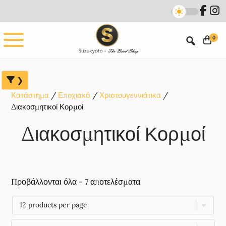
Skip
Skip
Skip
to
to
to
main
primary
footer
0
content
sidebar
Κατάστημα
Εποχιακά
Χριστουγεννιάτικα
Διακοσμητικοί Κορμοί
Διακοσμητικοί Κορμοί
Προβάλλονται όλα - 7 αποτελέσματα