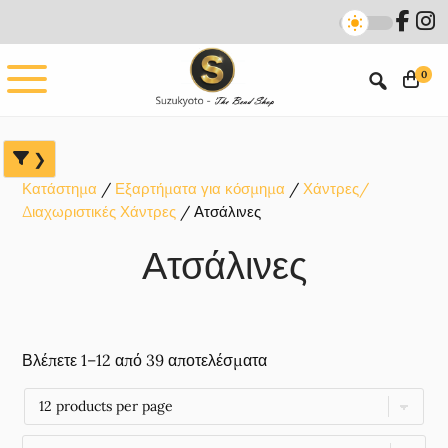
Skip
Skip
Skip
to
to
to
main
primary
footer
0
content
sidebar
Κατάστημα
Εξαρτήματα για κόσμημα
Χάντρες/
Διαχωριστικές Χάντρες
Ατσάλινες
Ατσάλινες
Βλέπετε 1–12 από 39 αποτελέσματα