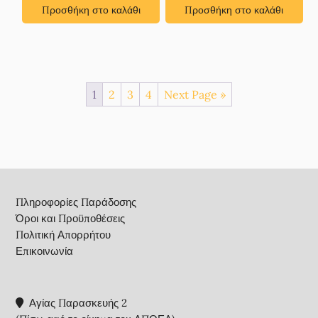
Προσθήκη στο καλάθι
Προσθήκη στο καλάθι
1
2
3
4
Next Page »
Footer
Πληροφορίες Παράδοσης
Όροι και Προϋποθέσεις
Πολιτική Απορρήτου
Επικοινωνία
Αγίας Παρασκευής 2