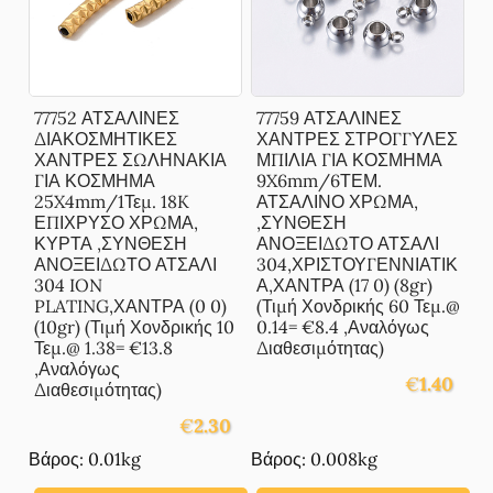
77752 ΑΤΣΑΛΙΝΕΣ
77759 ΑΤΣΑΛΙΝΕΣ
ΔΙΑΚΟΣΜΗΤΙΚΕΣ
ΧΑΝΤΡΕΣ ΣΤΡΟΓΓΥΛΕΣ
ΧΑΝΤΡΕΣ ΣΩΛΗΝΑΚΙΑ
ΜΠΙΛΙΑ ΓΙΑ ΚΟΣΜΗΜΑ
ΓΙΑ ΚΟΣΜΗΜΑ
9X6mm/6ΤΕΜ.
25X4mm/1Τεμ. 18K
ΑΤΣΑΛΙΝΟ ΧΡΩΜΑ,
ΕΠΙΧΡΥΣΟ ΧΡΩΜΑ,
,ΣΥΝΘΕΣΗ
ΚΥΡΤΑ ,ΣΥΝΘΕΣΗ
ΑΝΟΞΕΙΔΩΤΟ ΑΤΣΑΛΙ
ΑΝΟΞΕΙΔΩΤΟ ΑΤΣΑΛΙ
304,ΧΡΙΣΤΟΥΓΕΝΝΙΑΤΙΚ
304 ION
Α,ΧΑΝΤΡΑ (17 0) (8gr)
PLATING,ΧΑΝΤΡΑ (0 0)
(Τιμή Χονδρικής 60 Τεμ.@
(10gr) (Τιμή Χονδρικής 10
0.14= €8.4 ,Αναλόγως
Τεμ.@ 1.38= €13.8
Διαθεσιμότητας)
,Αναλόγως
€
1.40
Διαθεσιμότητας)
€
2.30
Βάρος: 0.01kg
Βάρος: 0.008kg