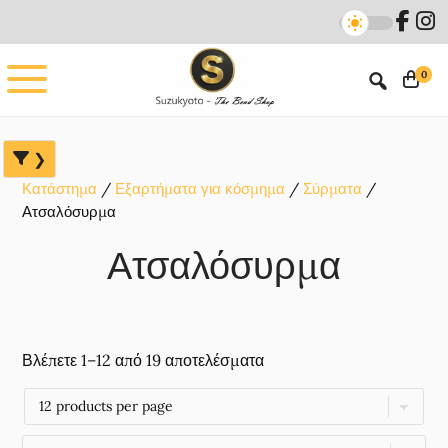
Skip
Skip
Skip
to
to
to
main
primary
footer
0
content
sidebar
Κατάστημα
Εξαρτήματα για κόσμημα
Σύρματα
Ατσαλόσυρμα
Ατσαλόσυρμα
Βλέπετε 1–12 από 19 αποτελέσματα