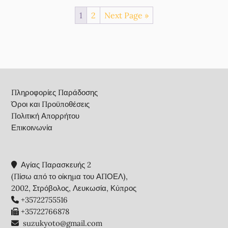
1
2
Next Page »
Footer
Πληροφορίες Παράδοσης
Όροι και Προϋποθέσεις
Πολιτική Απορρήτου
Επικοινωνία
Αγίας Παρασκευής 2
(Πίσω από το οίκημα του ΑΠΟΕΛ),
2002, Στρόβολος, Λευκωσία, Κύπρος
+35722755516
+35722766878
suzukyoto@gmail.com