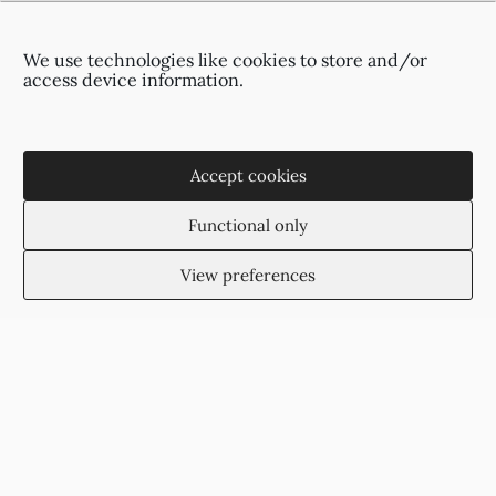
Πληροφορίες Παράδοσης
Όροι και Προϋποθέσεις
We use technologies like cookies to store and/or
Πολιτική Απορρήτου
access device information.
Επικοινωνία
Accept cookies
Αγίας Παρασκευής 2
(Πίσω από το οίκημα του ΑΠΟΕΛ),
Functional only
2002, Στρόβολος, Λευκωσία, Κύπρος
+35722755516
View preferences
+35722766878
suzukyoto@gmail.com