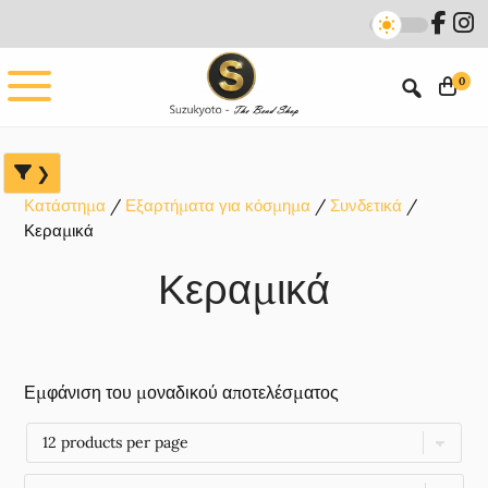
Skip
Skip
Skip
to
to
to
main
primary
footer
0
content
sidebar
Κατάστημα
Εξαρτήματα για κόσμημα
Συνδετικά
Κεραμικά
Κεραμικά
Εμφάνιση του μοναδικού αποτελέσματος