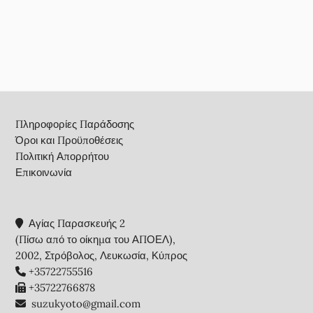
Footer
Πληροφορίες Παράδοσης
Όροι και Προϋποθέσεις
Πολιτική Απορρήτου
Επικοινωνία
Αγίας Παρασκευής 2
(Πίσω από το οίκημα του ΑΠΟΕΛ),
2002, Στρόβολος, Λευκωσία, Κύπρος
+35722755516
+35722766878
suzukyoto@gmail.com