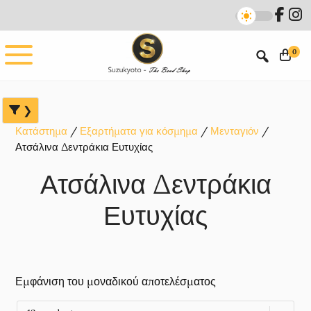
Skip
Skip
Skip
to
to
to
main
primary
footer
0
content
sidebar
Κατάστημα
Εξαρτήματα για κόσμημα
Μενταγιόν
Ατσάλινα Δεντράκια Ευτυχίας
Ατσάλινα Δεντράκια
Ευτυχίας
Εμφάνιση του μοναδικού αποτελέσματος