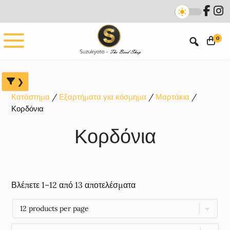
Skip
Skip
Skip
to
to
to
main
primary
footer
0
content
sidebar
Κατάστημα
Εξαρτήματα για κόσμημα
Μαρτάκια
Κορδόνια
Κορδόνια
Βλέπετε 1–12 από 13 αποτελέσματα