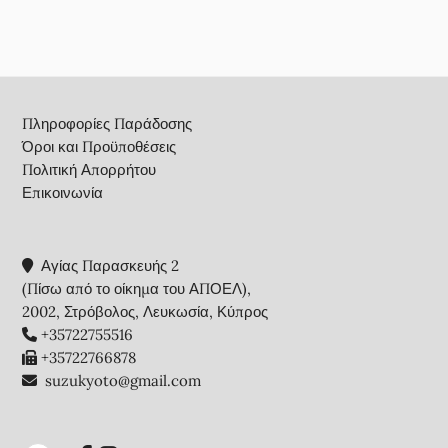
Footer
Πληροφορίες Παράδοσης
Όροι και Προϋποθέσεις
Πολιτική Απορρήτου
Επικοινωνία
Αγίας Παρασκευής 2
(Πίσω από το οίκημα του ΑΠΟΕΛ),
2002, Στρόβολος, Λευκωσία, Κύπρος
+35722755516
+35722766878
suzukyoto@gmail.com