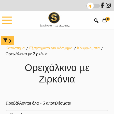
Skip
Skip
Skip
to
to
to
main
primary
footer
0
content
sidebar
Κατάστημα
Εξαρτήματα για κόσμημα
Κουμπώματα
Ορειχάλκινα με Ζιρκόνια
Ορειχάλκινα με
Ζιρκόνια
Προβάλλονται όλα - 5 αποτελέσματα