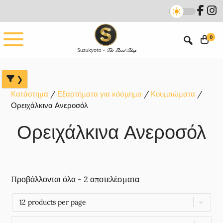
Skip
Skip
Skip
to
to
to
main
primary
footer
0
content
sidebar
Κατάστημα
Εξαρτήματα για κόσμημα
Κουμπώματα
Ορειχάλκινα Ανεροσόλ
Ορειχάλκινα Ανεροσόλ
Προβάλλονται όλα - 2 αποτελέσματα