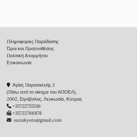
Footer
Πληροφορίες Παράδοσης
Όροι και Προϋποθέσεις
Πολιτική Απορρήτου
Επικοινωνία
Αγίας Παρασκευής 2
(Πίσω από το οίκημα του ΑΠΟΕΛ),
2002, Στρόβολος, Λευκωσία, Κύπρος
+35722755516
+35722766878
suzukyoto@gmail.com