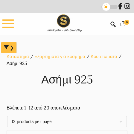
Skip
Skip
Skip
to
to
to
main
primary
footer
0
content
sidebar
Κατάστημα
Εξαρτήματα για κόσμημα
Κουμπώματα
Ασήμι 925
Ασήμι 925
Βλέπετε 1–12 από 20 αποτελέσματα