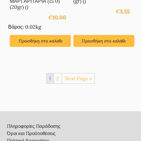
ΜΑΡΓΑΡΙΤΑΡΙΑ (15 0)
(gr) ()
(20gr) ()
€
3.55
€
10.00
Βάρος: 0.02kg
Προσθήκη στο καλάθι
Προσθήκη στο καλάθι
1
2
Next Page »
Footer
Πληροφορίες Παράδοσης
Όροι και Προϋποθέσεις
Πολιτική Απορρήτου