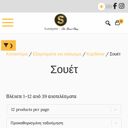
Skip
Skip
Skip
to
to
to
main
primary
footer
0
content
sidebar
Κατάστημα
Εξαρτήματα για κόσμημα
Κορδόνια
Σουέτ
Σουέτ
Βλέπετε 1–12 από 39 αποτελέσματα