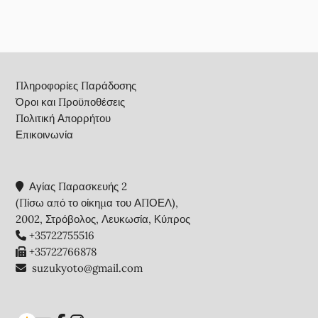
Footer
Πληροφορίες Παράδοσης
Όροι και Προϋποθέσεις
Πολιτική Απορρήτου
Επικοινωνία
Αγίας Παρασκευής 2
(Πίσω από το οίκημα του ΑΠΟΕΛ),
2002, Στρόβολος, Λευκωσία, Κύπρος
+35722755516
+35722766878
suzukyoto@gmail.com