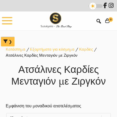
Skip
Skip
Skip
to
to
to
main
primary
footer
0
content
sidebar
Κατάστημα
Εξαρτήματα για κόσμημα
Καρδίες
Ατσάλινες Καρδίες Μενταγιόν με Ζιργκόν
Ατσάλινες Καρδίες
Μενταγιόν με Ζιργκόν
Εμφάνιση του μοναδικού αποτελέσματος