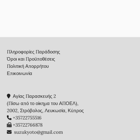
Footer
Πληροφορίες Παράδοσης
Όροι και Προϋποθέσεις
Πολιτική Απορρήτου
Επικοινωνία
Αγίας Παρασκευής 2
(Πίσω από το οίκημα του ΑΠΟΕΛ),
2002, Στρόβολος, Λευκωσία, Κύπρος
+35722755516
+35722766878
suzukyoto@gmail.com