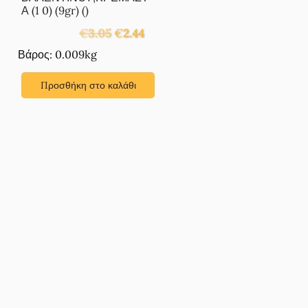
Α (1 0) (9gr) ()
Original
Η
€
3.05
€
2.44
price
τρέχουσα
Βάρος: 0.009kg
was:
τιμή
€3.05.
είναι:
Προσθήκη στο καλάθι
€2.44.