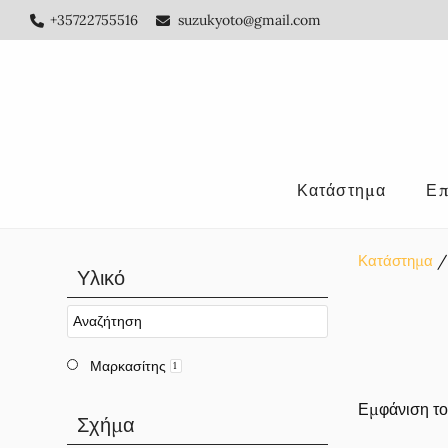
Skip
Skip
Skip
+35722755516
suzukyoto@gmail.com
to
to
to
main
primary
footer
content
sidebar
Κατάστημα
Επ
Κατάστημα
Αρχική
Υλικό
Πλευρική
Στήλη
Μαρκασίτης
1
Εμφάνιση το
Σχήμα