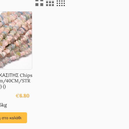
ΚΑΣΙΤΗΣ Chips
m/40CM/STR
) ()
€
6.80
5kg
 στο καλάθι