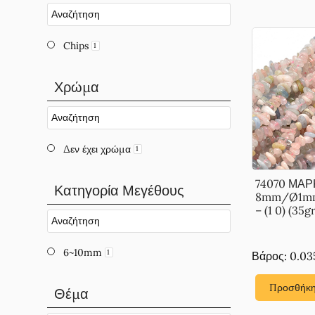
Chips
1
Χρώμα
Δεν έχει χρώμα
1
74070 ΜΑΡ
Κατηγορία Μεγέθους
8mm/Ø1m
– (1 0) (35gr
6~10mm
1
Βάρος: 0.03
Προσθήκη
Θέμα