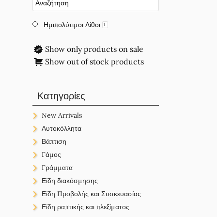
Ημιπολύτιμοι Λίθοι
1
Show only products on sale
Show out of stock products
Κατηγορίες
New Arrivals
New Arrivals
Αυτοκόλλητα
New Arrivals
Ετικέτες
Βάπτιση
Γέννηση-Βάπτιση
Παδικά
Κορδέλες
Γάμος
Διάφορα
Σατέν
Κορδόνια
Bachelor/Hense
Γράμματα
Suede
Ακρυλικές Ταυτότητες
Κρίκοι Βιβλιοδεσίας
Koυτιά
Διακόσμησης
Είδη διακόσμησης
Κηρόσπαγγος
Μεταλλικά
PVC/Διάφανα
Ξύλινα
Κωνσταντινάτα
Πουγκιά
Θερμοκολλητικά
Γάμος/Bachelor
Είδη Προβολής και Συσκευασίας
Μακραμέ
Ορειχάλκινα
Χάρτινα
Οργάντζα
Τσόχα
Υφασμάτινα
Ακρυλικά
Μαρτυρικά
Υλικά με Χάραξη
Καλούπια
Είδη Προβολής
Είδη ραπτικής και πλεξίματος