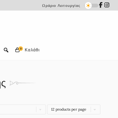
Ωράριο Λειτουργίας
0
ης