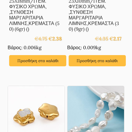
25X18mm/1ΤΕΜ.
23X10mm/1ΤΕΜ.
ΦΥΣΙΚΟ ΧΡΩΜΑ,
ΦΥΣΙΚΟ ΧΡΩΜΑ,
,ΣΥΝΘΕΣΗ
,ΣΥΝΘΕΣΗ
ΜΑΡΓΑΡΙΤΑΡΙΑ
ΜΑΡΓΑΡΙΤΑΡΙΑ
ΛΙΜΝΗΣ,ΚΡΕΜΑΣΤΑ (5
ΛΙΜΝΗΣ,ΚΡΕΜΑΣΤΑ (3
0) (6gr) ()
0) (9gr) ()
Original
Η
Original
Η
€
4.75
€
2.38
€
4.35
€
2.17
price
τρέχουσα
price
τρέχ
Βάρος: 0.006kg
Βάρος: 0.009kg
was:
τιμή
was:
τιμή
€4.75.
είναι:
€4.35.
είναι:
Προσθήκη στο καλάθι
Προσθήκη στο καλάθι
€2.38.
€2.17.