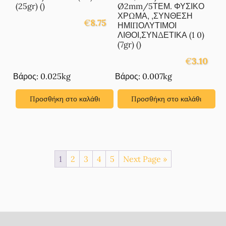
(25gr) ()
Ø2mm/5ΤΕΜ. ΦΥΣΙΚΟ
ΧΡΩΜΑ, ,ΣΥΝΘΕΣΗ
€
8.75
ΗΜΙΠΟΛΥΤΙΜΟΙ
ΛΙΘΟΙ,ΣΥΝΔΕΤΙΚΑ (1 0)
(7gr) ()
€
3.10
Βάρος: 0.025kg
Βάρος: 0.007kg
Προσθήκη στο καλάθι
Προσθήκη στο καλάθι
1
2
3
4
5
Next Page »
Footer