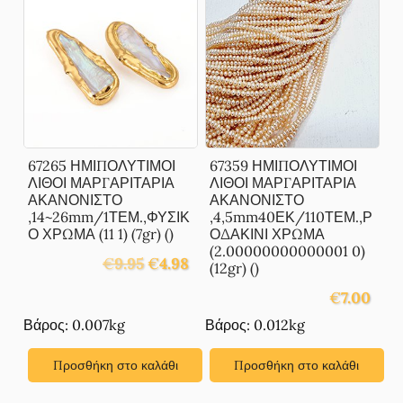
67265 ΗΜΙΠΟΛΥΤΙΜΟΙ
67359 ΗΜΙΠΟΛΥΤΙΜΟΙ
ΛΙΘΟΙ ΜΑΡΓΑΡΙΤΑΡΙΑ
ΛΙΘΟΙ ΜΑΡΓΑΡΙΤΑΡΙΑ
ΑΚΑΝΟΝΙΣΤΟ
ΑΚΑΝΟΝΙΣΤΟ
,14~26mm/1ΤΕΜ.,ΦΥΣΙΚ
,4,5mm40ΕΚ/110ΤΕΜ.,Ρ
Ο ΧΡΩΜΑ (11 1) (7gr) ()
ΟΔΑΚΙΝΙ ΧΡΩΜΑ
(2.00000000000001 0)
Original
Η
€
9.95
€
4.98
(12gr) ()
price
τρέχουσα
€
7.00
was:
τιμή
€9.95.
είναι:
Βάρος: 0.007kg
Βάρος: 0.012kg
€4.98.
Προσθήκη στο καλάθι
Προσθήκη στο καλάθι