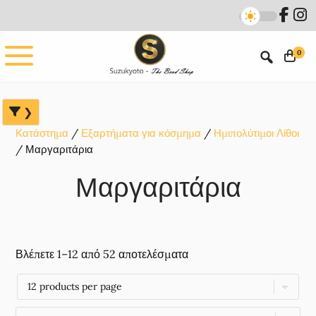
Skip
Skip
Skip
to
to
to
main
primary
footer
0
content
sidebar
Κατάστημα
Εξαρτήματα για κόσμημα
Ημιπολύτιμοι Λίθοι
Μαργαριτάρια
Μαργαριτάρια
Βλέπετε 1–12 από 52 αποτελέσματα