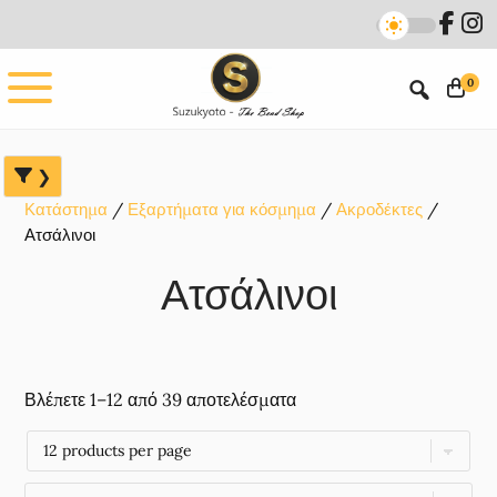
Skip
Skip
Skip
to
to
to
main
primary
footer
0
content
sidebar
Κατάστημα
Εξαρτήματα για κόσμημα
Ακροδέκτες
Ατσάλινοι
Ατσάλινοι
Βλέπετε 1–12 από 39 αποτελέσματα