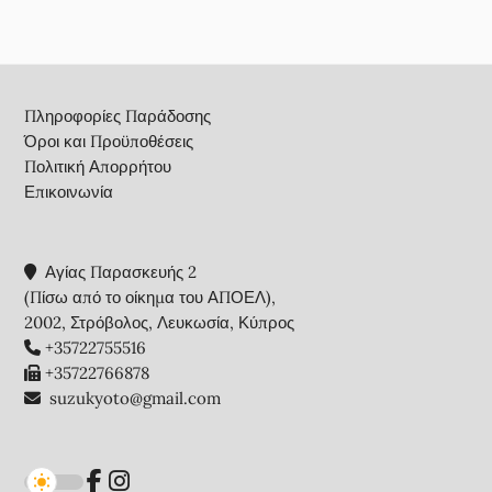
Footer
Πληροφορίες Παράδοσης
Όροι και Προϋποθέσεις
Πολιτική Απορρήτου
Επικοινωνία
Αγίας Παρασκευής 2
(Πίσω από το οίκημα του ΑΠΟΕΛ),
2002, Στρόβολος, Λευκωσία, Κύπρος
+35722755516
+35722766878
suzukyoto@gmail.com