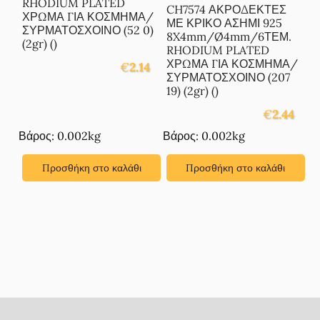
RHODIUM PLATED
CH7574 ΑΚΡΟΔΕΚΤΕΣ
ΧΡΩΜΑ ΓΙΑ ΚΟΣΜΗΜΑ/
ΜΕ ΚΡΙΚΟ ΑΣΗΜΙ 925
ΣΥΡΜΑΤΟΣΧΟΙΝΟ (52 0)
8X4mm/Ø4mm/6ΤΕΜ.
(2gr) ()
RHODIUM PLATED
ΧΡΩΜΑ ΓΙΑ ΚΟΣΜΗΜΑ/
€
2.14
ΣΥΡΜΑΤΟΣΧΟΙΝΟ (207
19) (2gr) ()
€
2.44
Βάρος: 0.002kg
Βάρος: 0.002kg
Προσθήκη στο καλάθι
Προσθήκη στο καλάθι
Footer