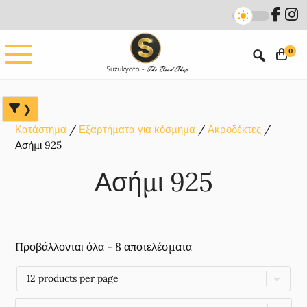
Skip
Skip
Skip
to
to
to
main
primary
footer
0
content
sidebar
Κατάστημα
Εξαρτήματα για κόσμημα
Ακροδέκτες
Ασήμι 925
Ασήμι 925
Προβάλλονται όλα - 8 αποτελέσματα