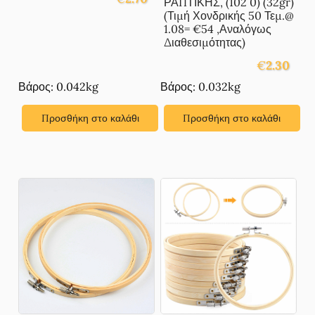
ΡΑΠΤΙΚΗΣ, (102 0) (32gr)
(Τιμή Χονδρικής 50 Τεμ.@
1.08= €54 ,Αναλόγως
Διαθεσιμότητας)
€
2.30
Βάρος: 0.042kg
Βάρος: 0.032kg
Προσθήκη στο καλάθι
Προσθήκη στο καλάθι