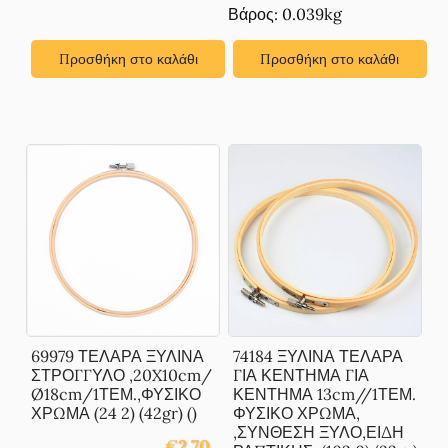
Βάρος: 0.039kg
Προσθήκη στο καλάθι
Προσθήκη στο καλάθι
69979 ΤΕΛΑΡΑ ΞΥΛΙΝΑ
74184 ΞΥΛΙΝΑ ΤΕΛΑΡΑ
ΣΤΡΟΓΓΥΛΟ ,20X10cm/
ΓΙΑ ΚΕΝΤΗΜΑ ΓΙΑ
Ø18cm/1ΤΕΜ.,ΦΥΣΙΚΟ
ΚΕΝΤΗΜΑ 13cm//1ΤΕΜ.
ΧΡΩΜΑ (24 2) (42gr) ()
ΦΥΣΙΚΟ ΧΡΩΜΑ,
,ΣΥΝΘΕΣΗ ΞΥΛΟ,ΕΙΔΗ
€
2.70