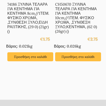
74186 ΞΥΛΙΝΑ ΤΕΛΑΡΑ
CH50670 ΞΥΛΙΝΑ
ΓΙΑ ΚΕΝΤΗΜΑ ΓΙΑ
ΤΕΛΑΡΑ ΓΙΑ ΚΕΝΤΗΜΑ
ΚΕΝΤΗΜΑ 8cm//1ΤΕΜ.
ΓΙΑ ΚΕΝΤΗΜΑ
ΦΥΣΙΚΟ ΧΡΩΜΑ,
10cm//1ΤΕΜ. ΦΥΣΙΚΟ
,ΣΥΝΘΕΣΗ ΞΥΛΟ,ΕΙΔΗ
ΧΡΩΜΑ, ,ΣΥΝΘΕΣΗ
ΡΑΠΤΙΚΗΣ, (29 0) (21gr)
ΞΥΛΟ,ΚΕΝΤΗΜΑ, (62 0)
()
(26gr) ()
€
1.75
€
2.75
Βάρος: 0.021kg
Βάρος: 0.026kg
Προσθήκη στο καλάθι
Προσθήκη στο καλάθι
Footer