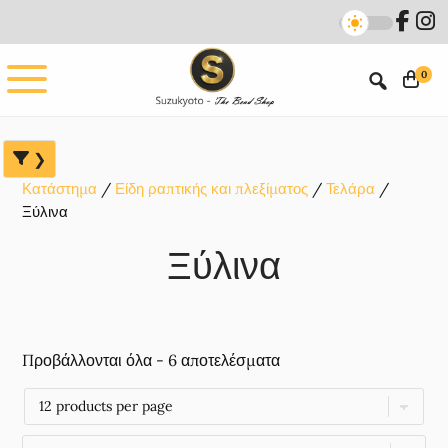
Skip
Skip
Skip
to
to
to
main
primary
footer
0
content
sidebar
Κατάστημα
Είδη ραπτικής και πλεξίματος
Τελάρα
Ξύλινα
Ξύλινα
Προβάλλονται όλα - 6 αποτελέσματα