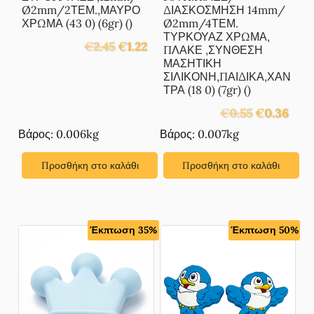
Ø2mm/2ΤΕΜ.,ΜΑΥΡΟ
ΔΙΑΣΚΟΣΜΗΣΗ 14mm/
ΧΡΩΜΑ (43 0) (6gr) ()
Ø2mm/4ΤΕΜ.
ΤΥΡΚΟΥΑΖ ΧΡΩΜΑ,
Original
Η
€
2.45
€
1.22
ΠΛΑΚΕ ,ΣΥΝΘΕΣΗ
price
τρέχουσα
ΜΑΣΗΤΙΚΗ
was:
τιμή
ΣΙΛΙΚΟΝΗ,ΠΑΙΔΙΚΑ,ΧΑΝ
€2.45.
είναι:
ΤΡΑ (18 0) (7gr) ()
€1.22.
Original
Η
€
0.55
€
0.36
price
τρέχ
Βάρος: 0.006kg
Βάρος: 0.007kg
was:
τιμή
€0.55.
είναι:
Προσθήκη στο καλάθι
Προσθήκη στο καλάθι
€0.36
Έκπτωση 35%
Έκπτωση 50%