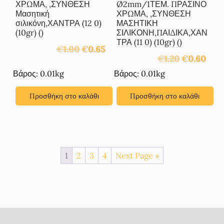
ΧΡΩΜΑ, ,ΣΥΝΘΕΣΗ
Ø2mm/1ΤΕΜ. ΠΡΑΣΙΝΟ
Μασητική
ΧΡΩΜΑ, ,ΣΥΝΘΕΣΗ
σιλικόνη,ΧΑΝΤΡΑ (12 0)
ΜΑΣΗΤΙΚΗ
(10gr) ()
ΣΙΛΙΚΟΝΗ,ΠΑΙΔΙΚΑ,ΧΑΝ
ΤΡΑ (11 0) (10gr) ()
Original
Η
€
1.00
€
0.65
Original
Η
price
τρέχουσα
€
1.20
€
0.60
price
τρέχ
was:
τιμή
Βάρος: 0.01kg
Βάρος: 0.01kg
was:
τιμή
€1.00.
είναι:
€1.20.
είναι:
€0.65.
Προσθήκη στο καλάθι
Προσθήκη στο καλάθι
€0.60
1
2
3
4
Next Page »
Footer