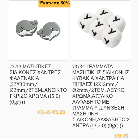
Έκπτωση 50%
73713 ΜΑΣΗΤΙΚΕΣ
73734 ΓΡΑΜΜΑΤΑ
ΣΙΛΙΚΟΝΕΣ ΧΑΝΤΡΕΣ
ΜΑΣΗΤΙΚΗΣ ΣΙΛΙΚΟΝΗΣ
ΦΑΛΕΝΑΚΙΑ
ΚΥΒΑΚΙΑ ΧΑΝΤΡΑ ΓΙΑ
,22X30mm/
ΠΙΠΙΛΕΣ 12X12mm/
Ø2mm/2ΤΕΜ.,ΑΝΟΙΚΤΟ
Ø2mm/2ΤΕΜ. ΛΕΥΚΟ
ΓΚΡΙΖΟ ΧΡΩΜΑ (15 0)
ΧΡΩΜΑ,ΑΓΓΛΙΚΟ
(0gr) ()
ΑΛΦΑΒΗΤΟ ΜΕ
ΓΡΑΜΜΑ Υ ,ΣΥΝΘΕΣΗ
Original
Η
€
2.45
€
1.23
ΜΑΣΗΤΙΚΗ
price
τρέχουσα
ΣΙΛΙΚΟΝΗ,ΑΛΦΑΒΗΤΟ,Χ
was:
τιμή
ΑΝΤΡΑ (13.5 0) (9gr) ()
€2.45.
είναι:
€
0.75
€1.23.