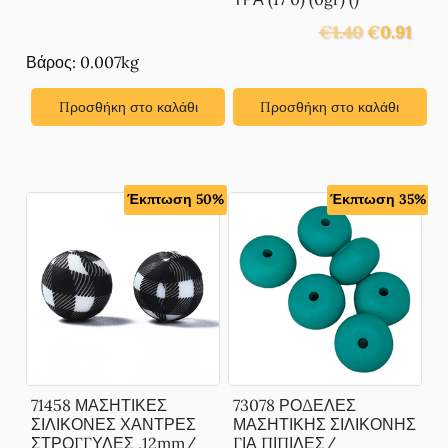
Original
Η
€
1.40
€
0.91
price
τρέχ
Βάρος: 0.007kg
was:
τιμή
€1.40.
είναι:
Προσθήκη στο καλάθι
Προσθήκη στο καλάθι
€0.91
Έκπτωση 50%
Έκπτωση 35%
71458 ΜΑΣΗΤΙΚΕΣ
73078 ΡΟΔΕΛΕΣ
ΣΙΛΙΚΟΝΕΣ ΧΑΝΤΡΕΣ
ΜΑΣΗΤΙΚΗΣ ΣΙΛΙΚΟΝΗΣ
ΣΤΡΟΓΓΥΛΕΣ ,12mm/
ΓΙΑ ΠΙΠΙΛΕΣ/