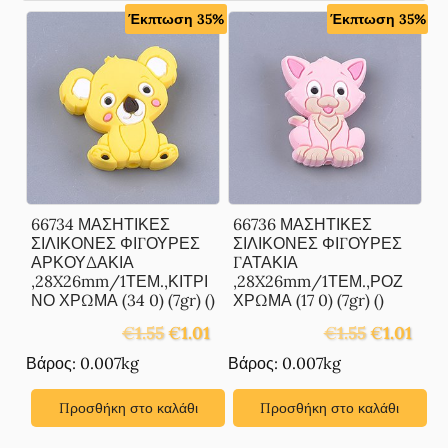
Έκπτωση 35%
Έκπτωση 35%
66734 ΜΑΣΗΤΙΚΕΣ
66736 ΜΑΣΗΤΙΚΕΣ
ΣΙΛΙΚΟΝΕΣ ΦΙΓΟΥΡΕΣ
ΣΙΛΙΚΟΝΕΣ ΦΙΓΟΥΡΕΣ
ΑΡΚΟΥΔΑΚΙΑ
ΓΑΤΑΚΙΑ
,28X26mm/1ΤΕΜ.,ΚΙΤΡΙ
,28X26mm/1ΤΕΜ.,ΡΟΖ
ΝΟ ΧΡΩΜΑ (34 0) (7gr) ()
ΧΡΩΜΑ (17 0) (7gr) ()
Original
Η
Original
Η
€
1.55
€
1.01
€
1.55
€
1.01
price
τρέχουσα
price
τρέχ
Βάρος: 0.007kg
Βάρος: 0.007kg
was:
τιμή
was:
τιμή
€1.55.
είναι:
€1.55.
είναι:
Προσθήκη στο καλάθι
Προσθήκη στο καλάθι
€1.01.
€1.01.