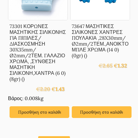
73301 ΚΟΡΩΝΕΣ
73647 ΜΑΣΗΤΙΚΕΣ
ΜΑΣΗΤΙΚΗΣ ΣΙΛΙΚΟΝΗΣ
ΣΙΛΙΚΟΝΕΣ ΧΑΝΤΡΕΣ
ΓΙΑ ΠΙΠΙΛΕΣ/
ΠΟΥΛΑΚΙΑ ,28X30mm/
ΔΙΑΣΚΟΣΜΗΣΗ
Ø2mm/2ΤΕΜ.,ΑΝΟΙΚΤΟ
30X35mm/
ΜΠΛΕ ΧΡΩΜΑ (14 0)
Ø2mm/2ΤΕΜ. ΓΑΛΑΖΙΟ
(0gr) ()
ΧΡΩΜΑ, ,ΣΥΝΘΕΣΗ
Original
Η
€
2.65
€
1.32
ΜΑΣΗΤΙΚΗ
price
τρέχ
ΣΙΛΙΚΟΝΗ,ΧΑΝΤΡΑ (6 0)
was:
τιμή
(8gr) ()
€2.65.
είναι:
Original
Η
€
2.20
€
1.43
€1.32.
price
τρέχουσα
Βάρος: 0.008kg
was:
τιμή
€2.20.
είναι:
Προσθήκη στο καλάθι
Προσθήκη στο καλάθι
€1.43.