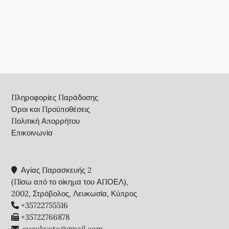
Footer
Πληροφορίες Παράδοσης
Όροι και Προϋποθέσεις
Πολιτική Απορρήτου
Επικοινωνία
Αγίας Παρασκευής 2
(Πίσω από το οίκημα του ΑΠΟΕΛ),
2002, Στρόβολος, Λευκωσία, Κύπρος
+35722755516
+35722766878
suzukyoto@gmail.com