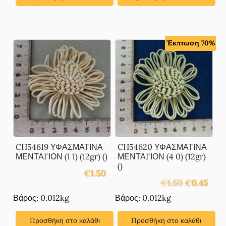
Έκπτωση 70%
CH54619 ΥΦΑΣΜΑΤΙΝΑ
CH54620 ΥΦΑΣΜΑΤΙΝΑ
ΜΕΝΤΑΓΙΟΝ (1 1) (12gr) ()
ΜΕΝΤΑΓΙΟΝ (4 0) (12gr)
()
€
1.50
Original
Η
€
1.50
€
0.45
price
τρέχ
Βάρος: 0.012kg
Βάρος: 0.012kg
was:
τιμή
€1.50.
είναι:
Προσθήκη στο καλάθι
Προσθήκη στο καλάθι
€0.45