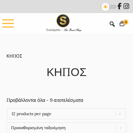
Skip
Skip
to
to
main
footer
0
content
ΚΗΠΟΣ
ΚΗΠΟΣ
Προβάλλονται όλα - 9 αποτελέσματα