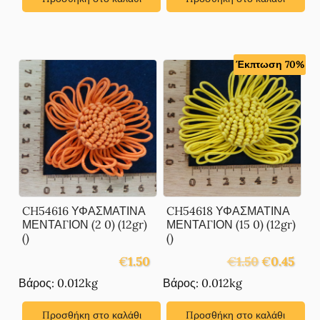
Έκπτωση 70%
CH54616 ΥΦΑΣΜΑΤΙΝΑ
CH54618 ΥΦΑΣΜΑΤΙΝΑ
ΜΕΝΤΑΓΙΟΝ (2 0) (12gr)
ΜΕΝΤΑΓΙΟΝ (15 0) (12gr)
()
()
Original
Η
€
1.50
€
1.50
€
0.45
price
τρέχ
Βάρος: 0.012kg
Βάρος: 0.012kg
was:
τιμή
€1.50.
είναι:
Προσθήκη στο καλάθι
Προσθήκη στο καλάθι
€0.45