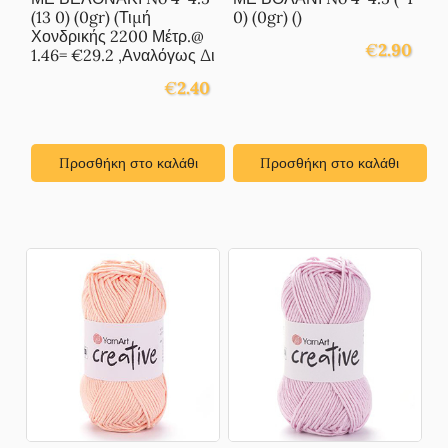
(13 0) (0gr) (Τιμή
0) (0gr) ()
Χονδρικής 2200 Μέτρ.@
€
2.90
1.46= €29.2 ,Αναλόγως Δι
€
2.40
Προσθήκη στο καλάθι
Προσθήκη στο καλάθι