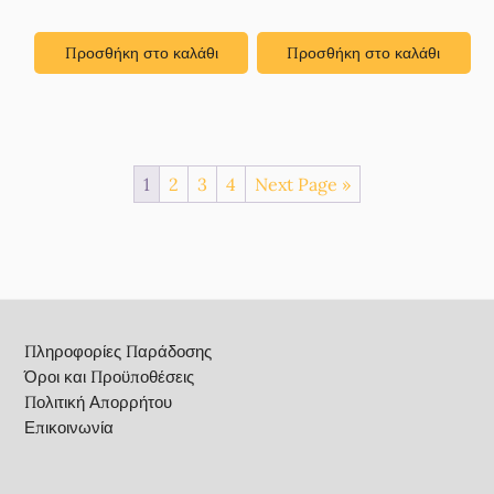
Προσθήκη στο καλάθι
Προσθήκη στο καλάθι
1
2
3
4
Next Page »
Footer
Πληροφορίες Παράδοσης
Όροι και Προϋποθέσεις
Πολιτική Απορρήτου
Επικοινωνία