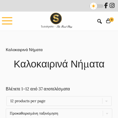
Skip
Skip
to
to
main
footer
0
content
Καλοκαιρινά Νήματα
Καλοκαιρινά Νήματα
Βλέπετε 1–12 από 37 αποτελέσματα