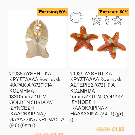
Έκπτωση 50%
Έκπτωση 50%
70938 ΑΥΘΕΝΤΙΚΑ
70939 ΑΥΘΕΝΤΙΚΑ
ΚΡΥΣΤΑΛΛΑ Swarovski
ΚΡΥΣΤΑΛΛΑ Swarovski
ΨΑΡΑΚΙΑ ‘6727’ ΓΙΑ
ΑΣΤΕΡΙΕΣ ‘6721’ ΓΙΑ
ΚΟΣΜΗΜΑ
ΚΟΣΜΗΜΑ
18X10mm/2ΤΕΜ.
16mm//2ΤΕΜ. COPPER,
GOLDEN SHADOW,
,ΣΥΝΘΕΣΗ
,ΣΥΝΘΕΣΗ
,ΚΑΛΟΚΑΙΡΙΝΑ/
,ΚΑΛΟΚΑΙΡΙΝΑ/
ΘΑΛΑΣΣΙΝΑ, (24 -1) (gr)
ΘΑΛΑΣΣΙΝΑ,ΚΡΕΜΑΣΤΑ
()
(9 0) (6gr) ()
Original
Η
€
3.70
€
1.85
Original
Η
price
τρέχ