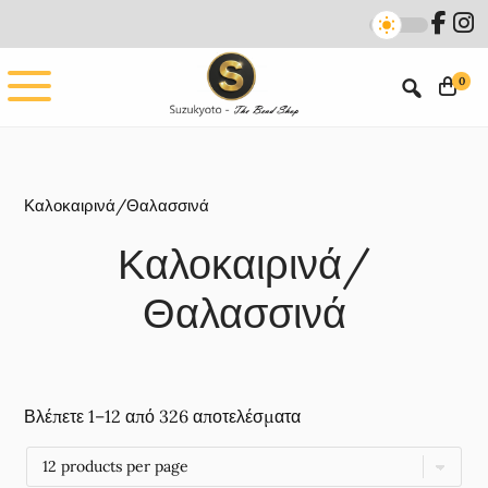
Skip
Skip
to
to
main
footer
0
content
Καλοκαιρινά/Θαλασσινά
Καλοκαιρινά/
Θαλασσινά
Βλέπετε 1–12 από 326 αποτελέσματα