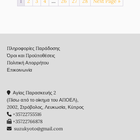
1
2
3
4
…
26
27
28
Next Page »
Footer
Πληροφορίες Παράδοσης
Όροι και Προϋποθέσεις
Πολιτική Απορρήτου
Επικοινωνία
Αγίας Παρασκευής 2
(Πίσω από το οίκημα του ΑΠΟΕΛ),
2002, Στρόβολος, Λευκωσία, Κύπρος
+35722755516
+35722766878
suzukyoto@gmail.com