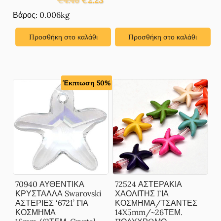
€
4.46
€
2.23
price
τρέχουσα
was:
τιμή
Βάρος: 0.006kg
was:
τιμή
€3.70.
είναι:
€4.46.
είναι:
€1.85.
Προσθήκη στο καλάθι
Προσθήκη στο καλάθι
€2.23.
Έκπτωση 50%
70940 ΑΥΘΕΝΤΙΚΑ
72524 ΑΣΤΕΡΑΚΙΑ
ΚΡΥΣΤΑΛΛΑ Swarovski
ΧΑΟΛΙΤΗΣ ΓΙΑ
ΑΣΤΕΡΙΕΣ ‘6721’ ΓΙΑ
ΚΟΣΜΗΜΑ/ΤΣΑΝΤΕΣ
ΚΟΣΜΗΜΑ
14X5mm/~26ΤΕΜ.