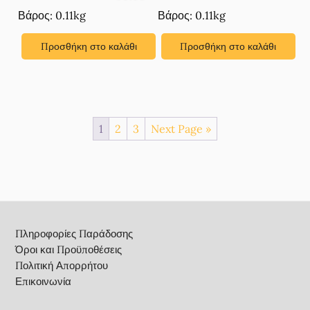
Βάρος: 0.11kg
Βάρος: 0.11kg
Προσθήκη στο καλάθι
Προσθήκη στο καλάθι
1
2
3
Next Page »
Footer
Πληροφορίες Παράδοσης
Όροι και Προϋποθέσεις
Πολιτική Απορρήτου
Επικοινωνία