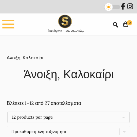
Skip
Skip
to
to
main
footer
0
content
Άνοιξη, Καλοκαίρι
Άνοιξη, Καλοκαίρι
Βλέπετε 1–12 από 27 αποτελέσματα