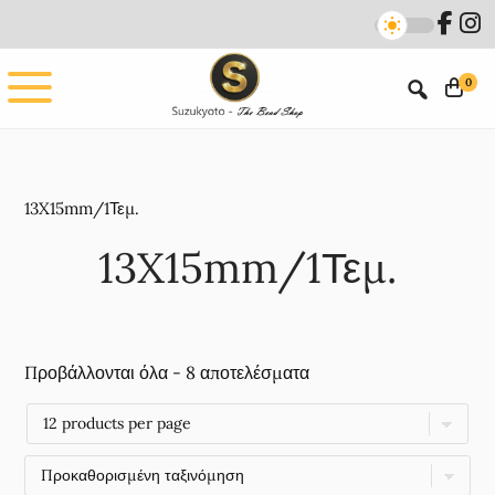
Skip
Skip
to
to
main
footer
0
content
13X15mm/1Τεμ.
13X15mm/1Τεμ.
Προβάλλονται όλα - 8 αποτελέσματα