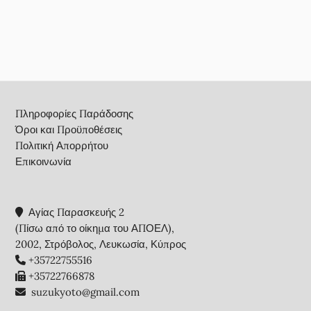
Footer
Πληροφορίες Παράδοσης
Όροι και Προϋποθέσεις
Πολιτική Απορρήτου
Επικοινωνία
Αγίας Παρασκευής 2
(Πίσω από το οίκημα του ΑΠΟΕΛ),
2002, Στρόβολος, Λευκωσία, Κύπρος
+35722755516
+35722766878
suzukyoto@gmail.com