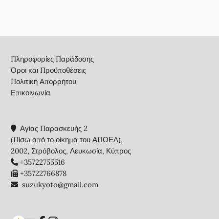
Footer
Πληροφορίες Παράδοσης
Όροι και Προϋποθέσεις
Πολιτική Απορρήτου
Επικοινωνία
Αγίας Παρασκευής 2
(Πίσω από το οίκημα του ΑΠΟΕΛ),
2002, Στρόβολος, Λευκωσία, Κύπρος
+35722755516
+35722766878
suzukyoto@gmail.com