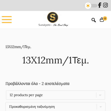
Skip
Skip
to
to
main
footer
0
content
13X12mm/1Τεμ.
13X12mm/1Τεμ.
Προβάλλονται όλα - 2 αποτελέσματα