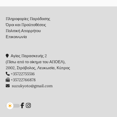
Footer
Πληροφορίες Παράδοσης
Όροι και Προϋποθέσεις
Πολιτική Απορρήτου
Επικοινωνία
Αγίας Παρασκευής 2
(Πίσω από το οίκημα του ΑΠΟΕΛ),
2002, Στρόβολος, Λευκωσία, Κύπρος
+35722755516
+35722766878
suzukyoto@gmail.com