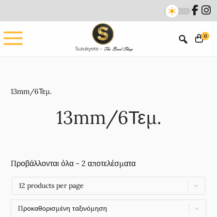
Skip
Skip
to
to
main
footer
0
content
13mm/6Τεμ.
13mm/6Τεμ.
Προβάλλονται όλα - 2 αποτελέσματα