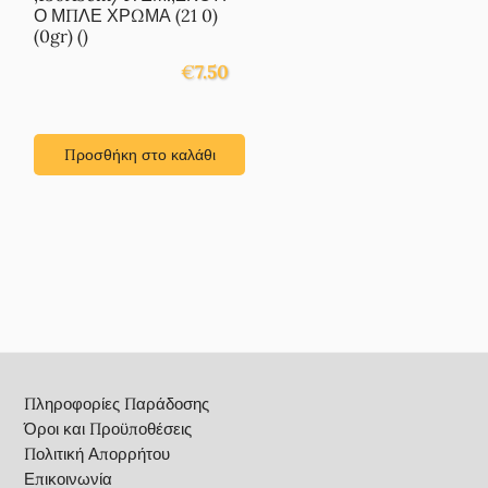
Ο ΜΠΛΕ ΧΡΩΜΑ (21 0)
(0gr) ()
€
7.50
Προσθήκη στο καλάθι
Footer
Πληροφορίες Παράδοσης
Όροι και Προϋποθέσεις
Πολιτική Απορρήτου
Επικοινωνία