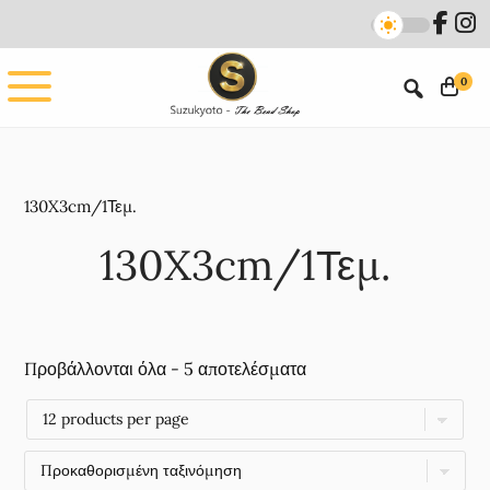
Skip
Skip
to
to
main
footer
0
content
130X3cm/1Τεμ.
130X3cm/1Τεμ.
Προβάλλονται όλα - 5 αποτελέσματα