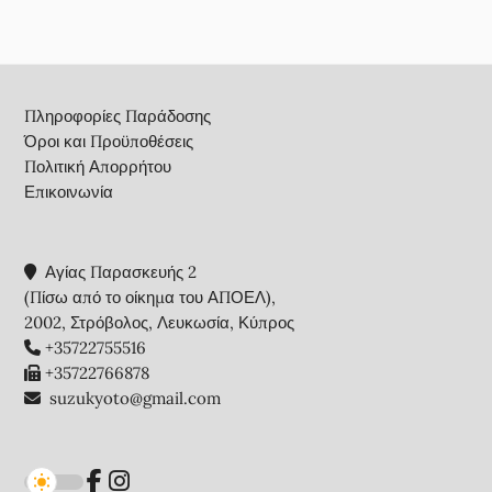
Footer
Πληροφορίες Παράδοσης
Όροι και Προϋποθέσεις
Πολιτική Απορρήτου
Επικοινωνία
Αγίας Παρασκευής 2
(Πίσω από το οίκημα του ΑΠΟΕΛ),
2002, Στρόβολος, Λευκωσία, Κύπρος
+35722755516
+35722766878
suzukyoto@gmail.com