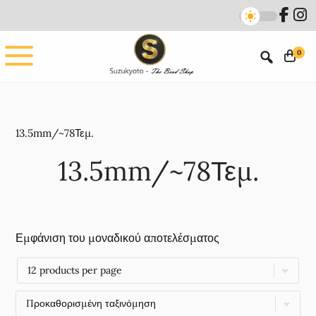
Skip
Skip
to
to
main
footer
0
content
13.5mm/~78Τεμ.
13.5mm/~78Τεμ.
Εμφάνιση του μοναδικού αποτελέσματος