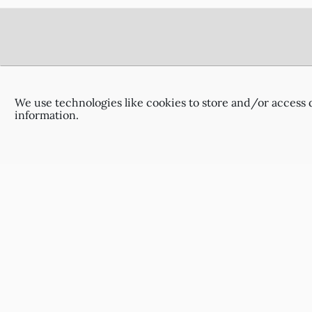
Footer
Πληροφορίες Παράδοσης
Όροι και Προϋποθέσεις
We use technologies like cookies to store and/or access 
Πολιτική Απορρήτου
information.
Επικοινωνία