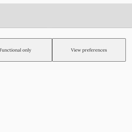
Functional only
View preferences
Created by:
Blue Cloud Net