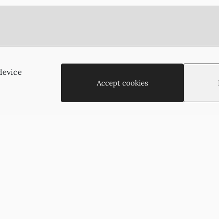
Αγίας Παρασκευής 2
(Πίσω από το οίκημα του ΑΠΟΕΛ),
device
2002, Στρόβολος, Λευκωσία, Κύπρος
Accept cookies
+35722755516
+35722766878
suzukyoto@gmail.com
Copyright © 2026 - Suzukyoto