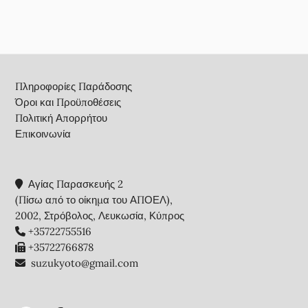
Footer
Πληροφορίες Παράδοσης
Όροι και Προϋποθέσεις
Πολιτική Απορρήτου
Επικοινωνία
Αγίας Παρασκευής 2
(Πίσω από το οίκημα του ΑΠΟΕΛ),
2002, Στρόβολος, Λευκωσία, Κύπρος
+35722755516
+35722766878
suzukyoto@gmail.com