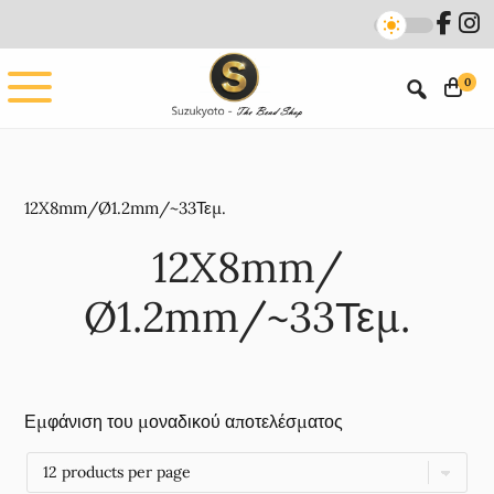
Skip
Skip
to
to
main
footer
0
content
12X8mm/Ø1.2mm/~33Τεμ.
12X8mm/
Ø1.2mm/~33Τεμ.
Εμφάνιση του μοναδικού αποτελέσματος