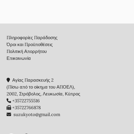
Footer
Πληροφορίες Παράδοσης
Όροι και Προϋποθέσεις
Πολιτική Απορρήτου
Επικοινωνία
Αγίας Παρασκευής 2
(Πίσω από το οίκημα του ΑΠΟΕΛ),
2002, Στρόβολος, Λευκωσία, Κύπρος
+35722755516
+35722766878
suzukyoto@gmail.com