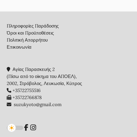
Footer
Πληροφορίες Παράδοσης
Όροι και Προϋποθέσεις
Πολιτική Απορρήτου
Επικοινωνία
Αγίας Παρασκευής 2
(Πίσω από το οίκημα του ΑΠΟΕΛ),
2002, Στρόβολος, Λευκωσία, Κύπρος
+35722755516
+35722766878
suzukyoto@gmail.com