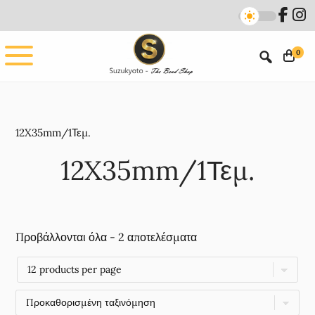
Skip
Skip
to
to
main
footer
0
content
12X35mm/1Τεμ.
12X35mm/1Τεμ.
Προβάλλονται όλα - 2 αποτελέσματα