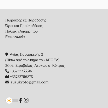
Footer
Πληροφορίες Παράδοσης
Όροι και Προϋποθέσεις
Πολιτική Απορρήτου
Επικοινωνία
Αγίας Παρασκευής 2
(Πίσω από το οίκημα του ΑΠΟΕΛ),
2002, Στρόβολος, Λευκωσία, Κύπρος
+35722755516
+35722766878
suzukyoto@gmail.com