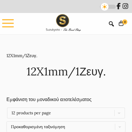
Skip
Skip
to
to
main
footer
0
content
12X1mm/1Ζευγ.
12X1mm/1Ζευγ.
Εμφάνιση του μοναδικού αποτελέσματος