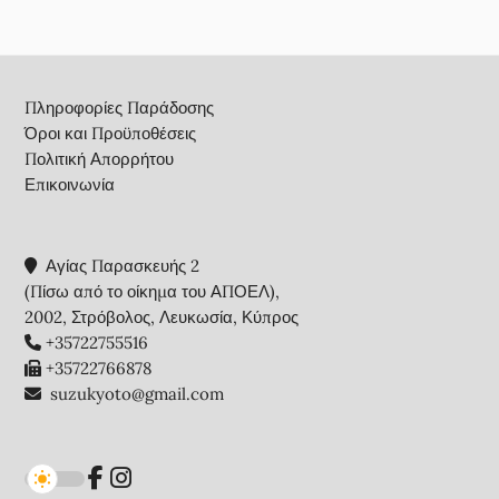
Footer
Πληροφορίες Παράδοσης
Όροι και Προϋποθέσεις
Πολιτική Απορρήτου
Επικοινωνία
Αγίας Παρασκευής 2
(Πίσω από το οίκημα του ΑΠΟΕΛ),
2002, Στρόβολος, Λευκωσία, Κύπρος
+35722755516
+35722766878
suzukyoto@gmail.com