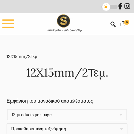
Skip
Skip
to
to
main
footer
0
content
12X15mm/2Τεμ.
12X15mm/2Τεμ.
Εμφάνιση του μοναδικού αποτελέσματος