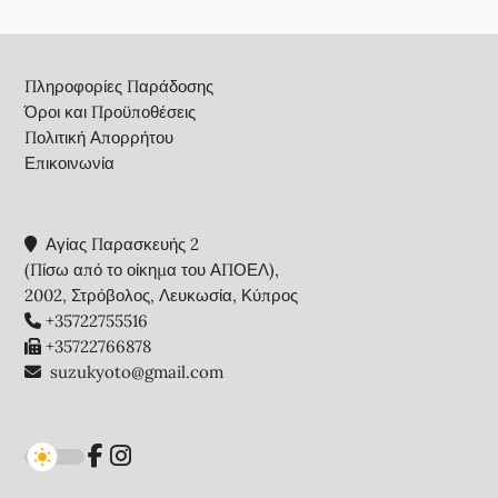
Footer
Πληροφορίες Παράδοσης
Όροι και Προϋποθέσεις
Πολιτική Απορρήτου
Επικοινωνία
Αγίας Παρασκευής 2
(Πίσω από το οίκημα του ΑΠΟΕΛ),
2002, Στρόβολος, Λευκωσία, Κύπρος
+35722755516
+35722766878
suzukyoto@gmail.com