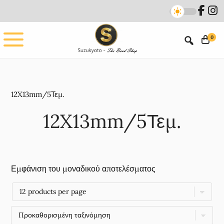
Skip
Skip
to
to
main
footer
0
content
12X13mm/5Τεμ.
12X13mm/5Τεμ.
Εμφάνιση του μοναδικού αποτελέσματος