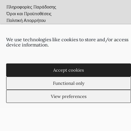
Πληροφορίες Παράδοσης
Όροι και Προϋποθέσεις
Πολιτική Απορρήτου
Επικοινωνία
We use technologies like cookies to store and/or access
device information.
Αγίας Παρασκευής 2
(Πίσω από το οίκημα του ΑΠΟΕΛ),
2002, Στρόβολος, Λευκωσία, Κύπρος
+35722755516
Accept cookies
+35722766878
suzukyoto@gmail.com
Functional only
View preferences