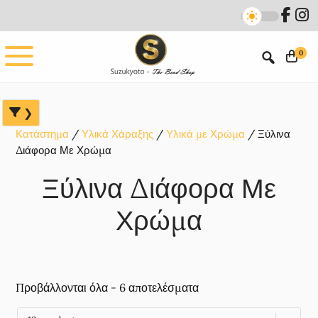
Skip
Skip
Skip
to
to
to
main
primary
footer
0
content
sidebar
Κατάστημα
Υλικά Χάραξης
Υλικά με Χρώμα
Ξύλινα
Διάφορα Με Χρώμα
Ξύλινα Διάφορα Με
Χρώμα
Προβάλλονται όλα - 6 αποτελέσματα