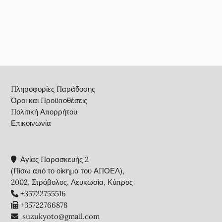
Footer
Πληροφορίες Παράδοσης
Όροι και Προϋποθέσεις
Πολιτική Απορρήτου
Επικοινωνία
Αγίας Παρασκευής 2
(Πίσω από το οίκημα του ΑΠΟΕΛ),
2002, Στρόβολος, Λευκωσία, Κύπρος
+35722755516
+35722766878
suzukyoto@gmail.com